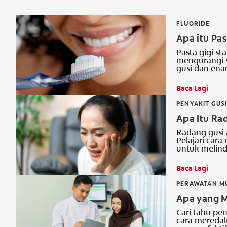
FLUORIDE
Apa itu Pas
Pasta gigi s
mengurangi s
gusi dan enam
Baca Lagi
PENYAKIT GUS
Apa Itu Ra
Radang gusi a
Pelajari cara
untuk melind
Baca Lagi
PERAWATAN M
Apa yang M
Cari tahu pen
cara meredak