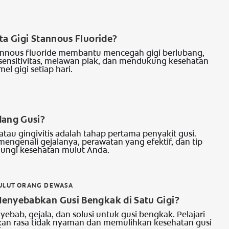
ta Gigi Stannous Fluoride?
tannous fluoride membantu mencegah gigi berlubang,
ensitivitas, melawan plak, dan mendukung kesehatan
el gigi setiap hari.
I
dang Gusi?
tau gingivitis adalah tahap pertama penyakit gusi.
 mengenali gejalanya, perawatan yang efektif, dan tip
ungi kesehatan mulut Anda.
ULUT ORANG DEWASA
enyebabkan Gusi Bengkak di Satu Gigi?
yebab, gejala, dan solusi untuk gusi bengkak. Pelajari
an rasa tidak nyaman dan memulihkan kesehatan gusi