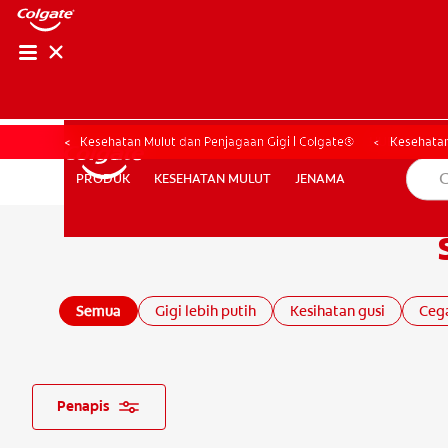
HUBUNGI KAMI
HUBUNGI KA
Kesehatan Mulut dan Penjagaan Gigi | Colgate®
Kesehatan
KESEHATAN MULUT
JENAMA
PRODUK
PRODUK
KESEHATAN MULUT
JENAMA
UNTUK PARA PROFESIONAL
ID (ID)
Semua
Gigi lebih putih
Kesihatan gusi
Cega
Penapis