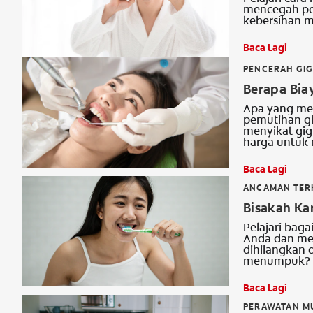
mencegah pe
kebersihan m
Baca Lagi
PENCERAH GIG
Berapa Bia
Apa yang mem
pemutihan gig
menyikat gig
harga untuk 
Baca Lagi
ANCAMAN TERH
Bisakah Ka
Pelajari bag
Anda dan men
dihilangkan
menumpuk?
Baca Lagi
PERAWATAN M