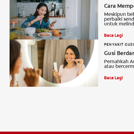
Cara Mempe
Meskipun beb
perbaiki sen
untuk melin
Baca Lagi
PENYAKIT GUS
Gusi Berda
Pernahkah An
atau bercerm
Baca Lagi