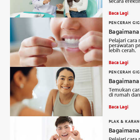
secara efektif
Baca Lagi
PENCERAH GIG
Bagaimana 
Pelajari car
perawatan p
lebih cerah.
Baca Lagi
PENCERAH GIG
Bagaimana 
Temukan cara
di rumah da
Baca Lagi
PLAK & KARAN
Bagaimana 
Pelajari cara