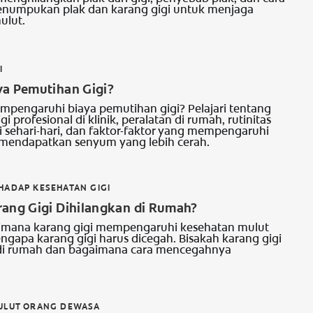
numpukan plak dan karang gigi untuk menjaga
ulut.
I
ya Pemutihan Gigi?
pengaruhi biaya pemutihan gigi? Pelajari tentang
i profesional di klinik, peralatan di rumah, rutinitas
i sehari-hari, dan faktor-faktor yang mempengaruhi
mendapatkan senyum yang lebih cerah.
ADAP KESEHATAN GIGI
rang Gigi Dihilangkan di Rumah?
aimana karang gigi mempengaruhi kesehatan mulut
gapa karang gigi harus dicegah. Bisakah karang gigi
 di rumah dan bagaimana cara mencegahnya
ULUT ORANG DEWASA