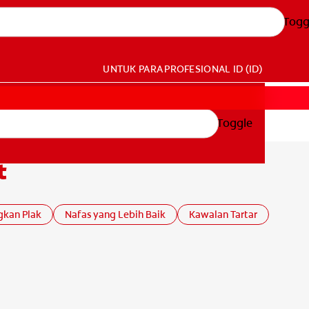
Togg
UNTUK PARA PROFESIONAL
ID (ID)
Toggle
t
gkan Plak
Nafas yang Lebih Baik
Kawalan Tartar