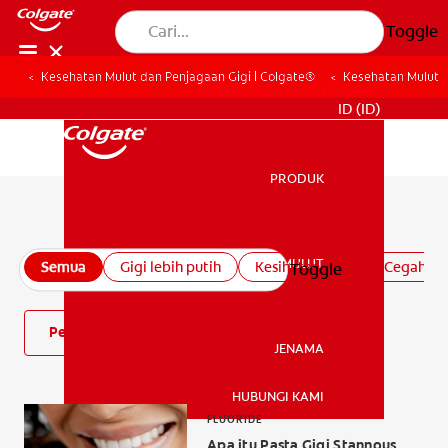
Toggle
Kesehatan Mulut dan Penjagaan Gigi | Colgate®
Kesehatan Mulut
UNTUK PARA PROFESIONAL
ID (ID)
PRODUK
PRODUK
Semua artikel kesehatan mulut
KESEHATAN MULUT
Semua
Gigi lebih putih
Kesihatan gusi
Cegah kav
Toggle
KESEHATAN MULUT
Penapis
JENAMA
HUBUNGI KAMI
JENAMA
FLUORIDE
Apa itu Pasta Gigi Stannous