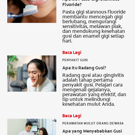
Fluoride?
HUBUNGI KAMI
Pasta gigi stannous fluoride
membantu mencegah gigi
berlubang, mengurangi
sensitivitas, melawan plak,
dan mendukung kesehatan
gusi dan enamel gigi setiap
UNTUK PARA PROFESIONAL
hari.
ID (ID)
Baca Lagi
PENYAKIT GUSI
Apa Itu Radang Gusi?
Radang gusi atau gingivitis
adalah tahap pertama
penyakit gusi. Pelajari cara
mengenali gejalanya,
perawatan yang efektif, dan
tip untuk melindungi
kesehatan mulut Anda.
Baca Lagi
PERAWATAN MULUT ORANG DEWASA
Apa yang Menyebabkan Gusi