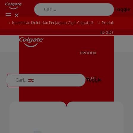
Toggle
Kesehatan Mulut dan Penjagaan Gigi | Colgate®
Produk
UNTUK PARA PROFESIONAL
ID (ID)
PRODUK
PRODUK
Produk Anak-anak
KESEHATAN MULUT
Toggle
Filter
KESEHATAN MULUT
JENAMA
HUBUNGI KAMI
JENAMA