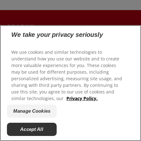
PRODUK
We take your privacy seriously
HUBUNGI KAMI
We use cookies and similar technologies to
ID (ID)
understand how you use our website and to create
more valuable experiences for you. These cookies
may be used for different purposes, including
personalized advertising, measuring site usage, and
sharing with third party partners. By continuing to
use this site, you agree to our use of cookies and
similar technologies, our
Privacy Policy.
Manage Cookies
Accept All
© 2026 Colgate-Palmolive Company. Hak cipta dilindungi
undang-undang.