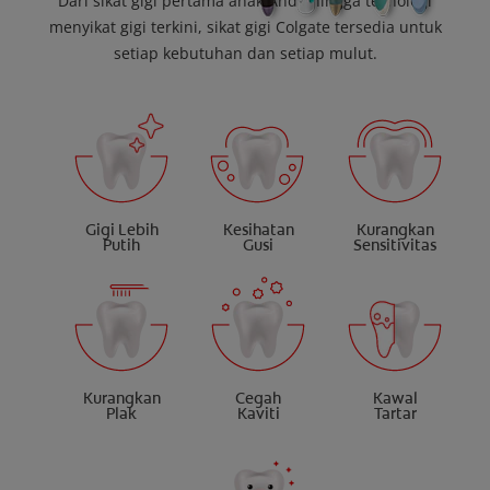
Dari sikat gigi pertama anak Anda hingga teknologi
menyikat gigi terkini, sikat gigi Colgate tersedia untuk
setiap kebutuhan dan setiap mulut.
Gigi Lebih
Kesihatan
Kurangkan
Putih
Gusi
Sensitivitas
Kurangkan
Cegah
Kawal
Plak
Kaviti
Tartar