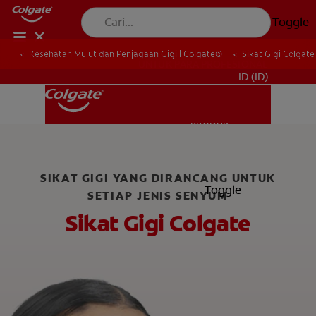
Toggle
Kesehatan Mulut dan Penjagaan Gigi | Colgate®
Sikat Gigi Colgate
UNTUK PARA PROFESIONAL
ID (ID)
PRODUK
PRODUK
SIKAT GIGI YANG DIRANCANG UNTUK
KESEHATAN MULUT
Toggle
SETIAP JENIS SENYUM
KESEHATAN MULUT
Sikat Gigi Colgate
JENAMA
HUBUNGI KAMI
JENAMA