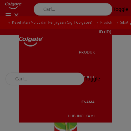
Toggle
Kesehatan Mulut dan Penjagaan Gigi | Colgate®
Produk
Sikat 
UNTUK PARA PROFESIONAL
ID (ID)
PRODUK
PRODUK
KESEHATAN MULUT
Toggle
KESEHATAN MULUT
JENAMA
HUBUNGI KAMI
JENAMA