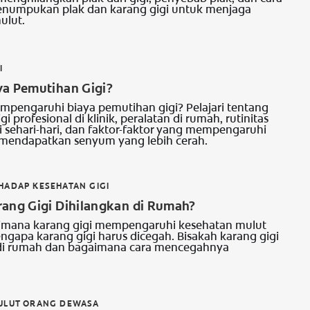
numpukan plak dan karang gigi untuk menjaga
ulut.
I
ya Pemutihan Gigi?
pengaruhi biaya pemutihan gigi? Pelajari tentang
i profesional di klinik, peralatan di rumah, rutinitas
i sehari-hari, dan faktor-faktor yang mempengaruhi
mendapatkan senyum yang lebih cerah.
ADAP KESEHATAN GIGI
rang Gigi Dihilangkan di Rumah?
aimana karang gigi mempengaruhi kesehatan mulut
gapa karang gigi harus dicegah. Bisakah karang gigi
 di rumah dan bagaimana cara mencegahnya
ULUT ORANG DEWASA