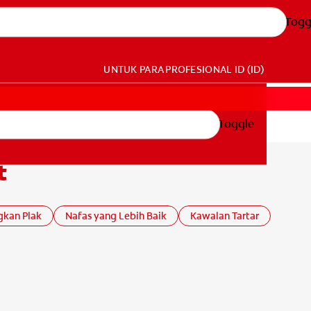
Togg
UNTUK PARA PROFESIONAL
ID (ID)
Toggle
t
gkan Plak
Nafas yang Lebih Baik
Kawalan Tartar