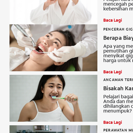
mencegah pe
kebersihan m
Baca Lagi
PENCERAH GIG
Berapa Bia
Apa yang mem
pemutihan gig
menyikat gig
harga untuk 
Baca Lagi
ANCAMAN TERH
Bisakah Ka
Pelajari bag
Anda dan men
dihilangkan
menumpuk?
Baca Lagi
PERAWATAN M