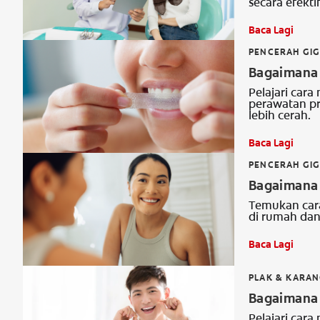
secara efektif
Baca Lagi
PENCERAH GIG
Bagaimana 
Pelajari car
perawatan p
lebih cerah.
Baca Lagi
PENCERAH GIG
Bagaimana 
Temukan cara
di rumah da
Baca Lagi
PLAK & KARAN
Bagaimana 
Pelajari cara