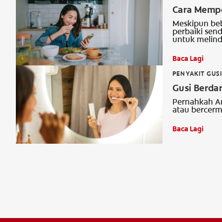
Cara Mempe
Meskipun beb
perbaiki sen
untuk melin
Baca Lagi
PENYAKIT GUS
Gusi Berda
Pernahkah An
atau bercerm
Baca Lagi