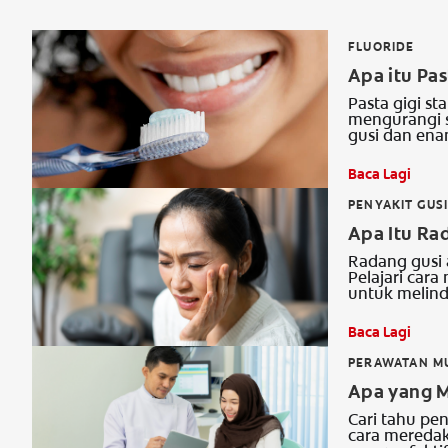
FLUORIDE
Apa itu Pas
Pasta gigi s
mengurangi s
gusi dan enam
Baca Lagi
PENYAKIT GUS
Apa Itu Ra
Radang gusi a
Pelajari cara
untuk melind
Baca Lagi
PERAWATAN M
Apa yang M
Cari tahu pen
cara meredak