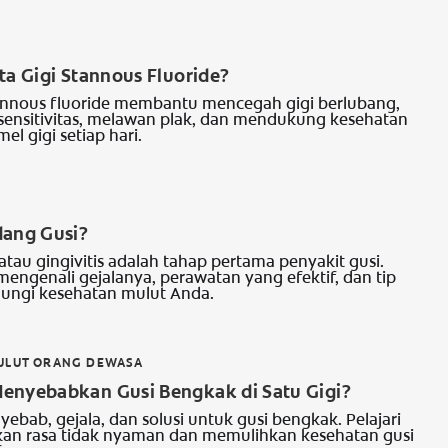
ta Gigi Stannous Fluoride?
tannous fluoride membantu mencegah gigi berlubang,
ensitivitas, melawan plak, dan mendukung kesehatan
el gigi setiap hari.
I
dang Gusi?
tau gingivitis adalah tahap pertama penyakit gusi.
 mengenali gejalanya, perawatan yang efektif, dan tip
ungi kesehatan mulut Anda.
ULUT ORANG DEWASA
enyebabkan Gusi Bengkak di Satu Gigi?
yebab, gejala, dan solusi untuk gusi bengkak. Pelajari
an rasa tidak nyaman dan memulihkan kesehatan gusi