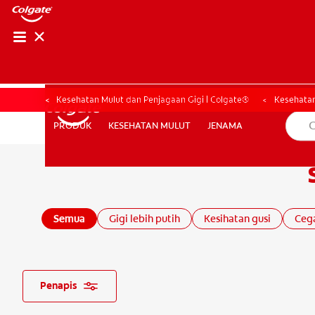
HUBUNGI KAMI
HUBUNGI KA
Kesehatan Mulut dan Penjagaan Gigi | Colgate®
Kesehatan
KESEHATAN MULUT
JENAMA
PRODUK
PRODUK
KESEHATAN MULUT
JENAMA
UNTUK PARA PROFESIONAL
ID (ID)
Semua
Gigi lebih putih
Kesihatan gusi
Cega
Penapis