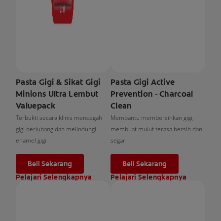
Pasta Gigi & Sikat Gigi
Pasta Gigi Active
Minions Ultra Lembut
Prevention - Charcoal
Valuepack
Clean
Terbukti secara klinis mencegah
Membantu membersihkan gigi,
gigi berlubang dan melindungi
membuat mulut terasa bersih dan
enamel gigi
segar
Beli Sekarang
Beli Sekarang
Pelajari Selengkapnya
Pelajari Selengkapnya