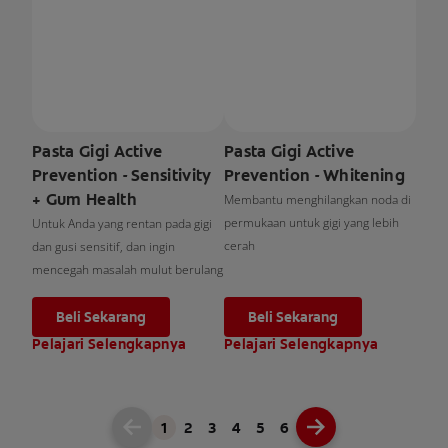
Pasta Gigi Active
Pasta Gigi Active
Prevention - Sensitivity
Prevention - Whitening
+ Gum Health
Membantu menghilangkan noda di
permukaan untuk gigi yang lebih
Untuk Anda yang rentan pada gigi
cerah
dan gusi sensitif, dan ingin
mencegah masalah mulut berulang
Beli Sekarang
Beli Sekarang
Pelajari Selengkapnya
Pelajari Selengkapnya
1
2
3
4
5
6