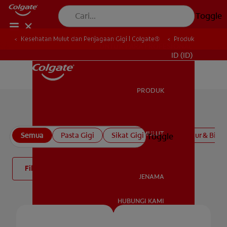
Toggle
Kesehatan Mulut dan Penjagaan Gigi | Colgate®
Produk
UNTUK PARA PROFESIONAL
ID (ID)
PRODUK
PRODUK
Semua produk
KESEHATAN MULUT
Semua
Pasta Gigi
Sikat Gigi
Obat Kumur & Bilas
Toggle
KESEHATAN MULUT
Filter
JENAMA
HUBUNGI KAMI
JENAMA