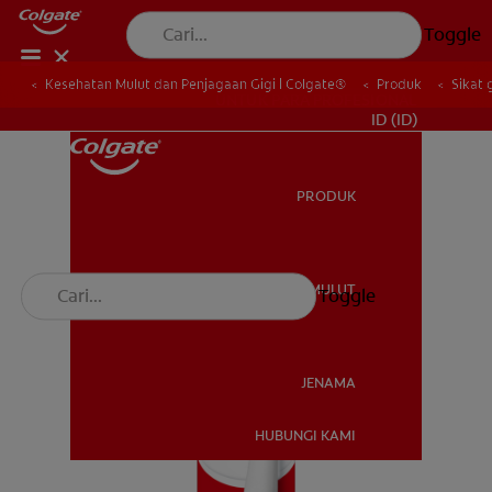
Toggle
Kesehatan Mulut dan Penjagaan Gigi | Colgate®
Produk
Sikat 
UNTUK PARA PROFESIONAL
ID (ID)
PRODUK
PRODUK
KESEHATAN MULUT
Toggle
KESEHATAN MULUT
JENAMA
HUBUNGI KAMI
JENAMA