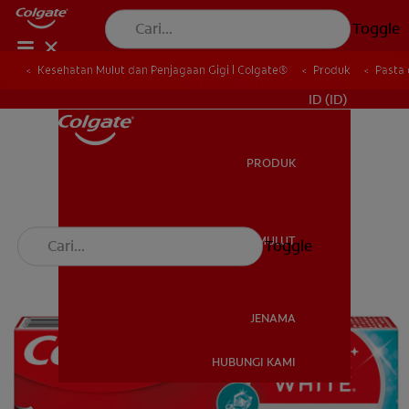
Toggle
Kesehatan Mulut dan Penjagaan Gigi | Colgate®
Produk
Pasta 
UNTUK PARA PROFESIONAL
ID (ID)
PRODUK
PRODUK
KESEHATAN MULUT
Toggle
KESEHATAN MULUT
JENAMA
HUBUNGI KAMI
JENAMA