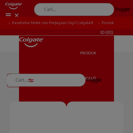
Toggle
Kesehatan Mulut dan Penjagaan Gigi | Colgate®
Produk
UNTUK PARA PROFESIONAL
ID (ID)
PRODUK
PRODUK
Pasta Gigi
KESEHATAN MULUT
Toggle
Filter
KESEHATAN MULUT
JENAMA
HUBUNGI KAMI
JENAMA