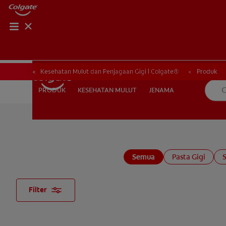
HUBUNGI KAMI
HUBUNGI KA
Kesehatan Mulut dan Penjagaan Gigi | Colgate®
Produk
KESEHATAN MULUT
JENAMA
PRODUK
PRODUK
KESEHATAN MULUT
JENAMA
UNTUK PARA PROFESIONAL
ID (ID)
Semua
Pasta Gigi
S
Filter