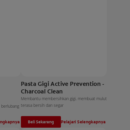
Pasta Gigi Active Prevention -
Charcoal Clean
Membantu membersihkan gigi, membuat mulut
terasa bersih dan segar
i berlubang
lengkapnya
Beli Sekarang
Pelajari Selengkapnya