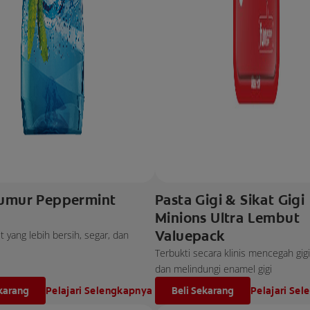
umur Peppermint
Pasta Gigi & Sikat Gigi
Minions Ultra Lembut
Valuepack
 yang lebih bersih, segar, dan
Terbukti secara klinis mencegah gig
dan melindungi enamel gigi
ekarang
Pelajari Selengkapnya
Beli Sekarang
Pelajari Se