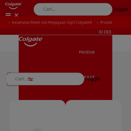
Toggle
Kesehatan Mulut dan Penjagaan Gigi | Colgate®
Produk
UNTUK PARA PROFESIONAL
ID (ID)
PRODUK
PRODUK
Sikat Gigi
KESEHATAN MULUT
Toggle
Filter
KESEHATAN MULUT
JENAMA
HUBUNGI KAMI
JENAMA