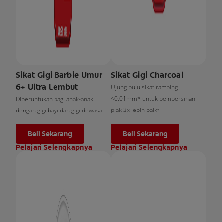
Sikat Gigi Barbie Umur
Sikat Gigi Charcoal
6+ Ultra Lembut
Ujung bulu sikat ramping
<0.01mm* untuk pembersihan
Diperuntukan bagi anak-anak
plak 3x lebih baik⁺
dengan gigi bayi dan gigi dewasa
Beli Sekarang
Beli Sekarang
Pelajari Selengkapnya
Pelajari Selengkapnya