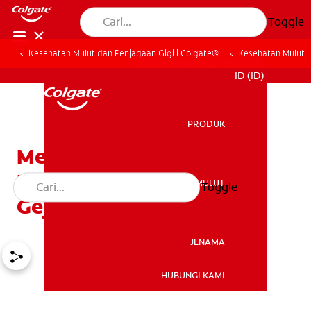
Toggle
Kesehatan Mulut dan Penjagaan Gigi | Colgate®
Kesehatan Mulut
UNTUK PARA PROFESIONAL
ID (ID)
PRODUK
PRODUK
Memahami Penyakit
Periodontal: Penyebab,
KESEHATAN MULUT
Toggle
KESEHATAN MULUT
Gejala, dan Perawatan
JENAMA
HUBUNGI KAMI
JENAMA