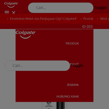
Toggle
Kesehatan Mulut dan Penjagaan Gigi | Colgate®
Produk
Sikat 
UNTUK PARA PROFESIONAL
ID (ID)
PRODUK
PRODUK
KESEHATAN MULUT
Toggle
KESEHATAN MULUT
JENAMA
HUBUNGI KAMI
JENAMA