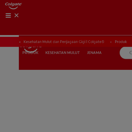
HUBUNGI KAMI
HUBUNGI KA
Kesehatan Mulut dan Penjagaan Gigi | Colgate®
Produk
KESEHATAN MULUT
JENAMA
PRODUK
PRODUK
KESEHATAN MULUT
JENAMA
UNTUK PARA PROFESIONAL
ID (ID)