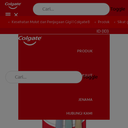
Toggle
Kesehatan Mulut dan Penjagaan Gigi | Colgate®
Produk
Sikat 
UNTUK PARA PROFESIONAL
ID (ID)
PRODUK
PRODUK
KESEHATAN MULUT
Toggle
KESEHATAN MULUT
JENAMA
HUBUNGI KAMI
JENAMA