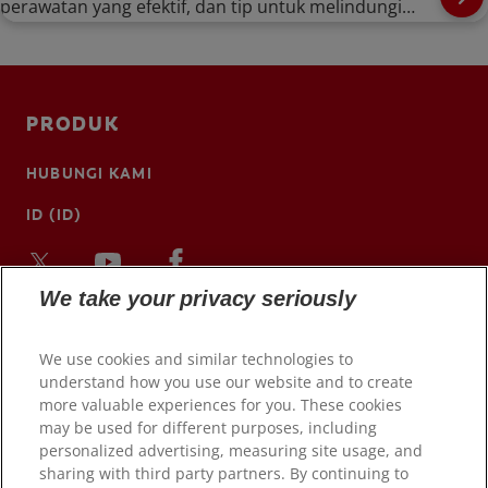
perawatan yang efektif, dan tip untuk melindungi
kesehatan mulut Anda.
PRODUK
HUBUNGI KAMI
ID (ID)
We take your privacy seriously
We use cookies and similar technologies to
understand how you use our website and to create
more valuable experiences for you. These cookies
may be used for different purposes, including
personalized advertising, measuring site usage, and
sharing with third party partners. By continuing to
© 2026 Colgate-Palmolive Company. Hak cipta dilindungi