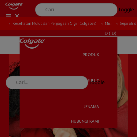
Toggle
Kesehatan Mulut dan Penjagaan Gigi | Colgate®
Kesehatan Mulut dan Penjagaan Gigi | Colgate®
Misi
Misi
Sejarah d
Sejarah d
UNTUK PARA PROFESIONAL
ID (ID)
PRODUK
PRODUK
KESEHATAN MULUT
Toggle
KESEHATAN MULUT
JENAMA
HUBUNGI KAMI
JENAMA